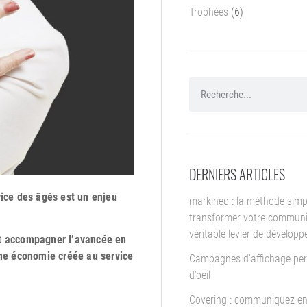
Trophées
(6)
DERNIERS ARTICLES
vice des âgés est un enjeu
markineo : la méthode simp
transformer votre communi
véritable levier de dévelop
ont accompagner l’avancée en
’une économie créée au service
Campagnes d’affichage per
d’oeil
Covering : communiquez en