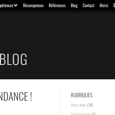
pétences
Récompenses
Références
Blog
Contact
Merci
BLOG
ENDANCE !
RUBRIQUES
Actu web
(38)
Architecture
(4)