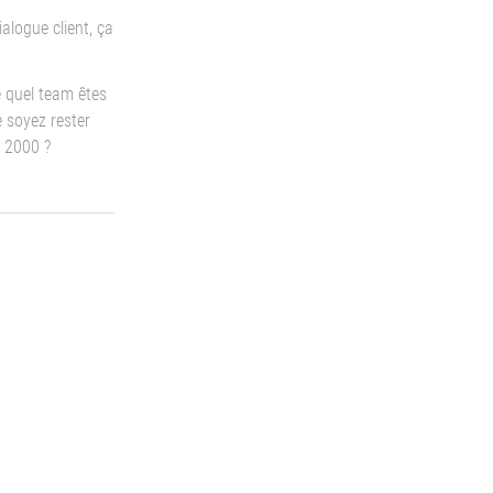
ialogue client, ça
e quel team êtes
 soyez rester
 2000 ?