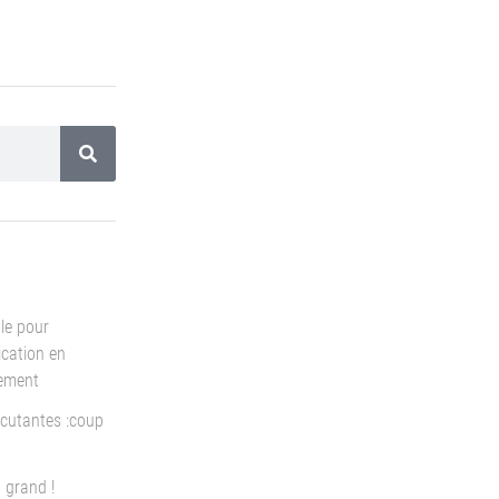
le pour
cation en
pement
cutantes :coup
 grand !