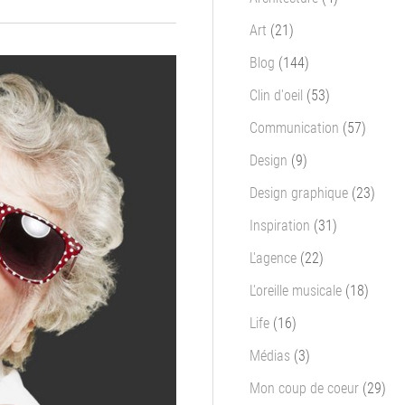
Art
(21)
Blog
(144)
Clin d'oeil
(53)
Communication
(57)
Design
(9)
Design graphique
(23)
Inspiration
(31)
L'agence
(22)
L'oreille musicale
(18)
Life
(16)
Médias
(3)
Mon coup de coeur
(29)