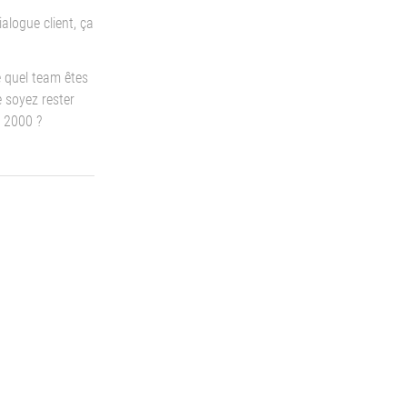
ialogue client, ça
e quel team êtes
 soyez rester
 2000 ?