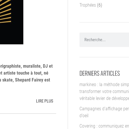
Trophées
(6)
érigraphiste, muraliste, DJ et
DERNIERS ARTICLES
t artiste touche à tout, né
du skate, Shepard Fairey est
markineo : la méthode simp
transformer votre communi
véritable levier de dévelop
LIRE PLUS
Campagnes d’affichage per
d’oeil
Covering : communiquez en