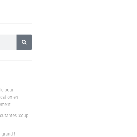
le pour
cation en
pement
cutantes :coup
 grand !