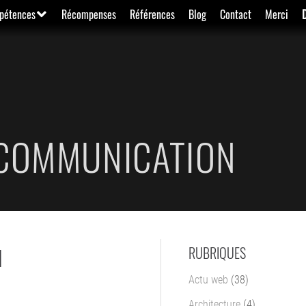
pétences
Récompenses
Références
Blog
Contact
Merci
 COMMUNICATION
N
RUBRIQUES
Actu web
(38)
Architecture
(4)