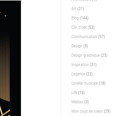
Art
(21)
Blog
(144)
Clin d'oeil
(53)
Communication
(57)
Design
(9)
Design graphique
(23)
Inspiration
(31)
L'agence
(22)
L'oreille musicale
(18)
Life
(16)
Médias
(3)
Mon coup de coeur
(29)