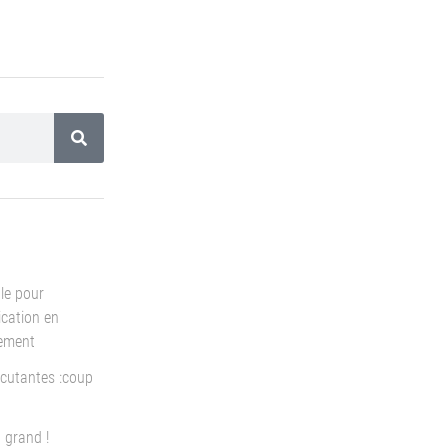
le pour
cation en
pement
cutantes :coup
 grand !