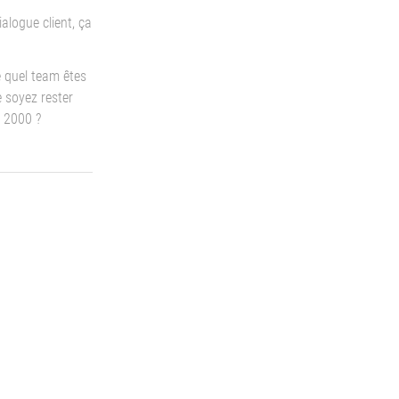
ialogue client, ça
e quel team êtes
 soyez rester
 2000 ?