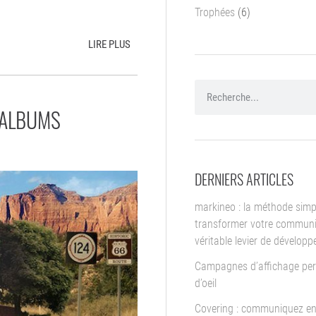
Trophées
(6)
LIRE PLUS
’ALBUMS
DERNIERS ARTICLES
markineo : la méthode simp
transformer votre communi
véritable levier de dévelop
Campagnes d’affichage per
d’oeil
Covering : communiquez en