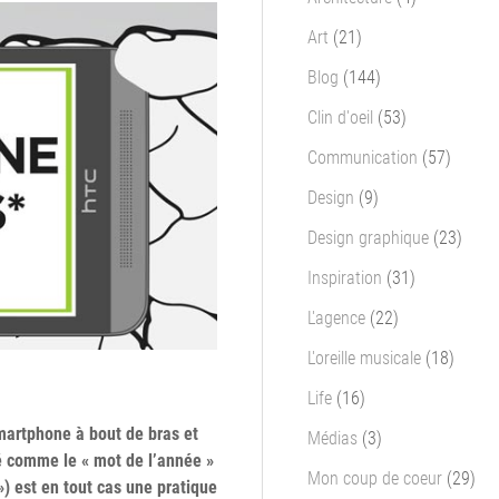
Art
(21)
Blog
(144)
Clin d'oeil
(53)
Communication
(57)
Design
(9)
Design graphique
(23)
Inspiration
(31)
L'agence
(22)
L'oreille musicale
(18)
Life
(16)
martphone à bout de bras et
Médias
(3)
é comme le « mot de l’année »
Mon coup de coeur
(29)
 ») est en tout cas une pratique