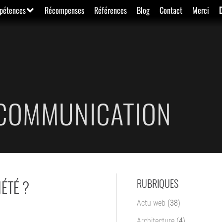
pétences
Récompenses
Références
Blog
Contact
Merci
 COMMUNICATION
IÉTÉ ?
RUBRIQUES
Actu web
(38)
Architecture
(4)