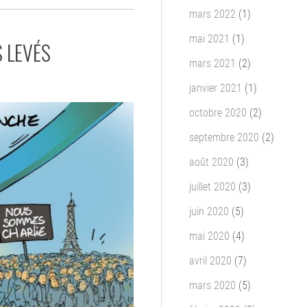
mars 2022
(1)
mai 2021
(1)
 LEVÉS
mars 2021
(2)
janvier 2021
(1)
octobre 2020
(2)
septembre 2020
(2)
août 2020
(3)
juillet 2020
(3)
juin 2020
(5)
mai 2020
(4)
avril 2020
(7)
mars 2020
(5)