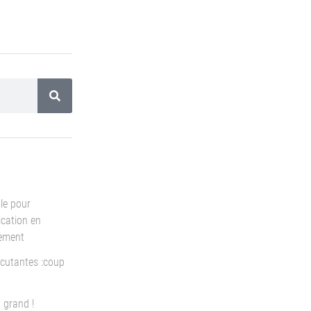
le pour
cation en
pement
cutantes :coup
 grand !