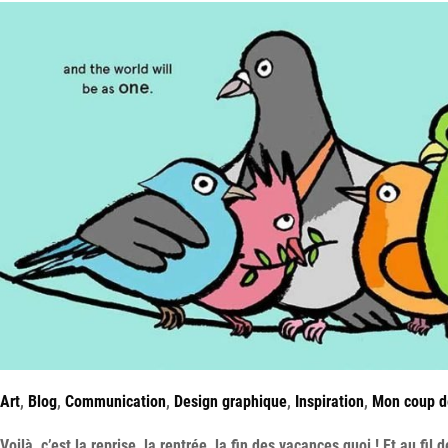
Art
,
Blog
,
Communication
,
Design graphique
,
Inspiration
,
Mon coup d
Voilà, c’est la reprise, la rentrée, la fin des vacances quoi ! Et au fil 