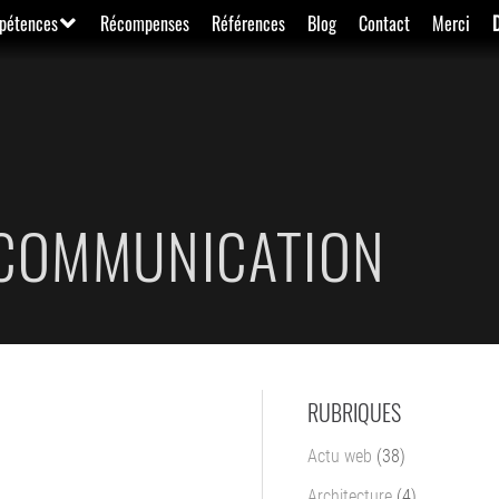
pétences
Récompenses
Références
Blog
Contact
Merci
 COMMUNICATION
RUBRIQUES
Actu web
(38)
Architecture
(4)