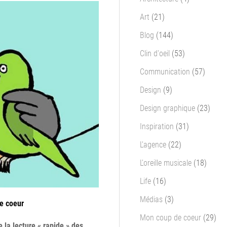
Art
(21)
Blog
(144)
Clin d'oeil
(53)
Communication
(57)
Design
(9)
Design graphique
(23)
Inspiration
(31)
L'agence
(22)
L'oreille musicale
(18)
Life
(16)
Médias
(3)
e coeur
Mon coup de coeur
(29)
de la lecture « rapide » des