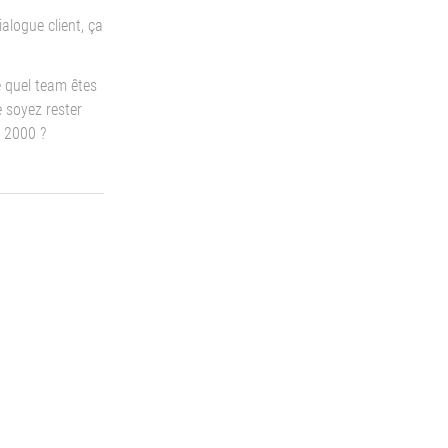
ialogue client, ça
e quel team êtes
 soyez rester
 2000 ?