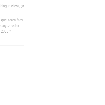
ialogue client, ça
e quel team êtes
 soyez rester
 2000 ?