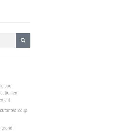
le pour
cation en
pement
cutantes :coup
 grand !