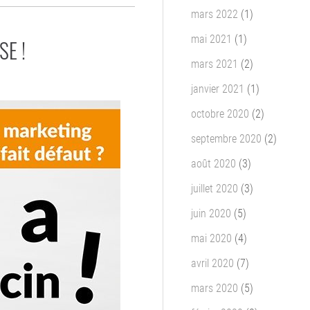
mars 2022
(1)
mai 2021
(1)
SE !
mars 2021
(2)
janvier 2021
(1)
octobre 2020
(2)
septembre 2020
(2)
août 2020
(3)
juillet 2020
(3)
juin 2020
(5)
mai 2020
(4)
avril 2020
(7)
mars 2020
(5)