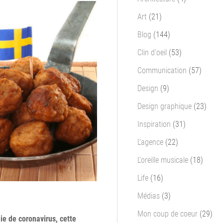
Art
(21)
Blog
(144)
Clin d'oeil
(53)
Communication
(57)
Design
(9)
Design graphique
(23)
Inspiration
(31)
L'agence
(22)
L'oreille musicale
(18)
Life
(16)
Médias
(3)
Mon coup de coeur
(29)
ie de coronavirus, cette