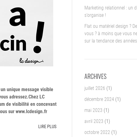
Marketing relationnel : un d
s’organise !
Flat ou matériel design ? D
vous ? à moins que vous ne
sur la tendance des années
ARCHIVES
juillet 2026
(1)
c un unique message visible
s vous adressez.Chez LC
décembre 2024
(1)
m de visibilité en concevant
mai 2023
(1)
ous sur www.lcdesign.fr
avril 2023
(1)
LIRE PLUS
octobre 2022
(1)