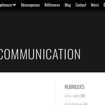
pétences
Récompenses
Références
Blog
Contact
Merci
 COMMUNICATION
RUBRIQUES
Actu web
(38)
Architecture
(4)