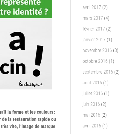
avril 2017
(2)
mars 2017
(4)
février 2017
(2)
janvier 2017
(1)
novembre 2016
(3)
octobre 2016
(1)
septembre 2016
(2)
août 2016
(1)
juillet 2016
(1)
juin 2016
(2)
aît la forme et les couleurs :
mai 2016
(2)
r de la restauration rapide ou
avril 2016
(1)
 très vite, l’image de marque