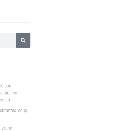
le pour
cation en
pement
cutantes :coup
 grand !