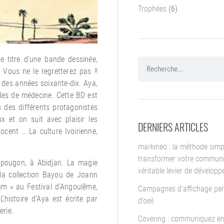
Trophées
(6)
 titre d’une bande dessinée,
 Vous ne le regretterez pas !!
n des années soixante-dix. Aya,
udes de médecine. Cette BD est
ns des différents protagonistes
 et on suit avec plaisir les
DERNIERS ARTICLES
nocent … La culture Ivoirienne,
markineo : la méthode simp
transformer votre communi
Yopougon, à Abidjan. La magie
véritable levier de dévelop
 la collection Bayou de Joann
bum » au Festival d’Angoulême,
Campagnes d’affichage per
’histoire d’Aya est écrite par
d’oeil
erie.
Covering : communiquez en