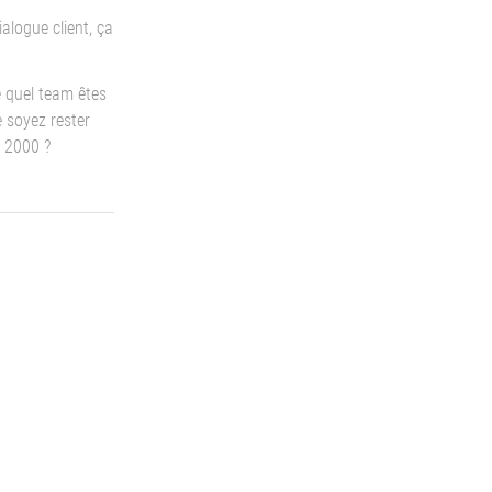
ialogue client, ça
e quel team êtes
 soyez rester
 2000 ?