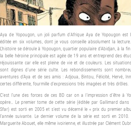
Aya de Yopougon, un joli parfum d’Afrique Aya de Yopougon est le
éditée en six volumes, dont je vous conseille absolument la lecture.
L’histoire se déroule à Yopougon, quartier populaire d’Abidjan, à la fi
la belle héroine principale est agée de 19 ans et entreprend des ét
réjouissante car elle est pleine de vie et de couleurs. Les situatio
sont dignes d’une série culte. Les rebondissements sont nombreux
aventures d’Aya et de ses amis : Adjoua, Bintou, Félicité, Hervé, In
certes différente, fourmille d’expressions très imagées et très drôles.
C’est l’une des forces de ces BD car on a l’impression d’être à 
opère… Le premier tome de cette série (éditée par Gallimard dans
Sfar) est sorti en 2005 et s’est vu décerné le « prix du premier al
l’année suivante. Le dernier volume de la série est sorti en 2010. L
Marguerite Abouet, elle même ivoirienne, et illustrée par Clément Oubr