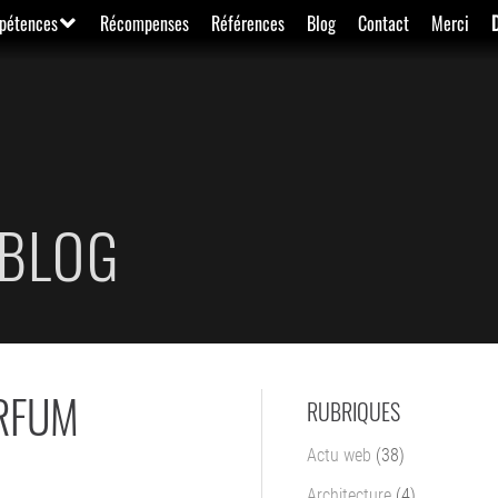
pétences
Récompenses
Références
Blog
Contact
Merci
BLOG
ARFUM
RUBRIQUES
Actu web
(38)
Architecture
(4)