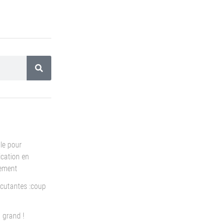
le pour
cation en
pement
cutantes :coup
 grand !