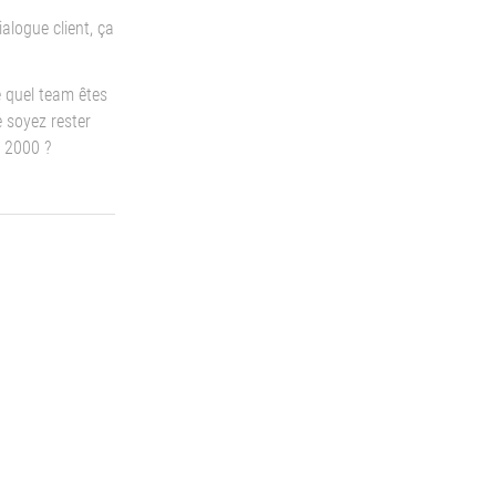
ialogue client, ça
e quel team êtes
 soyez rester
 2000 ?