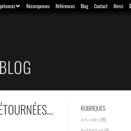
pétences
Récompenses
Références
Blog
Contact
Merci
BLOG
DÉTOURNÉES…
RUBRIQUES
Actu web
(38)
Architecture
(4)