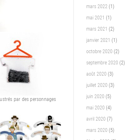
mars 2022
(1)
mai 2021
(1)
mars 2021
(2)
janvier 2021
(1)
octobre 2020
(2)
septembre 2020
(2)
août 2020
(3)
juillet 2020
(3)
juin 2020
(5)
illustrés par des personnages
mai 2020
(4)
avril 2020
(7)
mars 2020
(5)