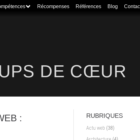
mpétences
Récompenses
Références
Blog
Contac
OUPS DE CŒUR
RUBRIQUES
EB :
Actu web
(38)
Architecture
(4)