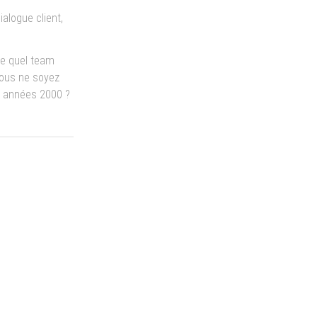
ialogue client,
De quel team
vous ne soyez
s années 2000 ?