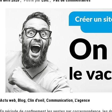
8 avril 2020
,
Posté par
Loïc
,
Pas de commentaires
Actu web
,
Blog
,
Clin d'oeil
,
Communication
,
L'agence
En période de confinement les ventes par correspondance, les d