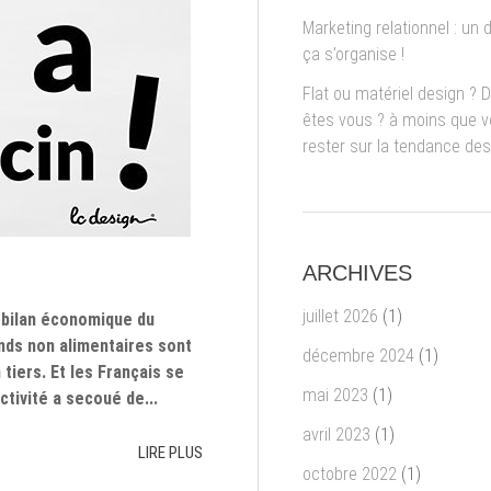
Marketing relationnel : un d
ça s’organise !
Flat ou matériel design ? 
êtes vous ? à moins que 
rester sur la tendance de
ARCHIVES
juillet 2026
(1)
 bilan économique du
nds non alimentaires sont
décembre 2024
(1)
iers. Et les Français se
mai 2023
(1)
tivité a secoué de...
avril 2023
(1)
LIRE PLUS
octobre 2022
(1)