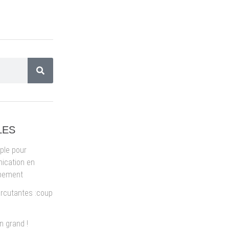
LES
ple pour
ication en
ppement
rcutantes :coup
 grand !