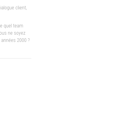
ialogue client,
De quel team
vous ne soyez
s années 2000 ?