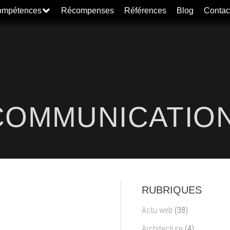
mpétences
Récompenses
Références
Blog
Contac
COMMUNICATIO
RUBRIQUES
!
Actu web
(38)
Architecture
(4)