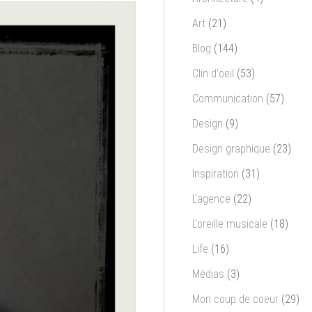
Art
(21)
Blog
(144)
Clin d'oeil
(53)
Communication
(57)
Design
(9)
Design graphique
(23)
Inspiration
(31)
L'agence
(22)
L'oreille musicale
(18)
Life
(16)
Médias
(3)
Mon coup de coeur
(29)