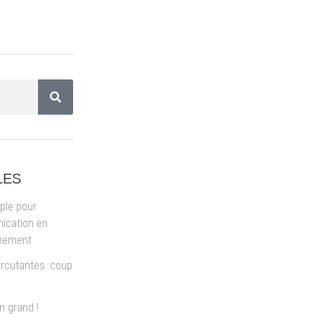
LES
ple pour
ication en
ppement
rcutantes :coup
 grand !