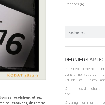
Trophées
(6)
DERNIERS ARTIC
markineo : la méthode sim
transformer votre commun
véritable levier de dévelo
Campagnes d’affichage pe
d’oeil
 bonnes résolutions et aux
Covering : communiquez en
rme de renouveau, de remise