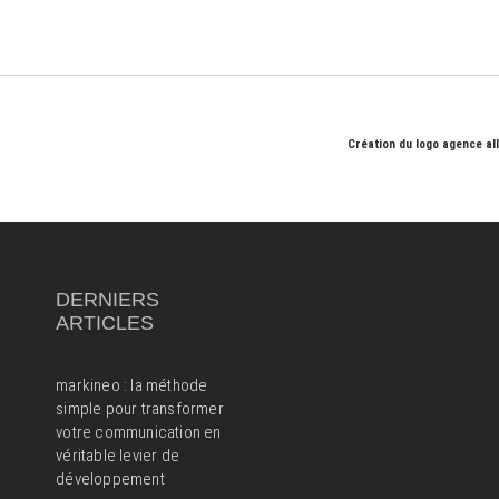
Création du logo agence all
DERNIERS
ARTICLES
markineo : la méthode
simple pour transformer
votre communication en
véritable levier de
développement