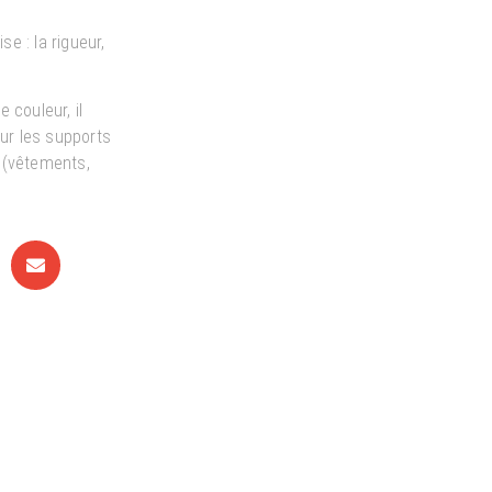
se : la rigueur,
 couleur, il
r les supports
 (vêtements,