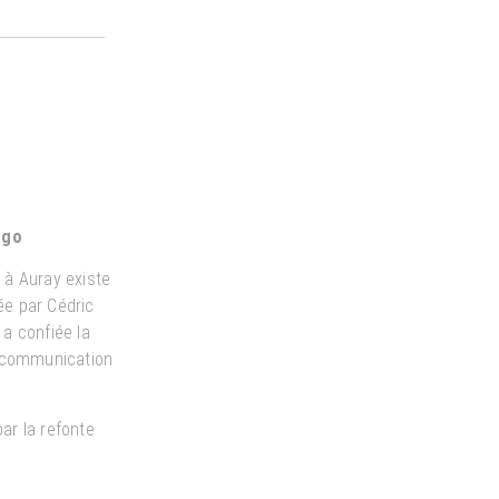
ogo
n à Auray existe
gée par Cédric
 a confiée la
e communication
ar la refonte